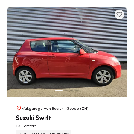
Vakgarage Van Buuren
| Gouda (ZH)
Suzuki Swift
1.3 Comfort
2008
Benzine
228.369 km