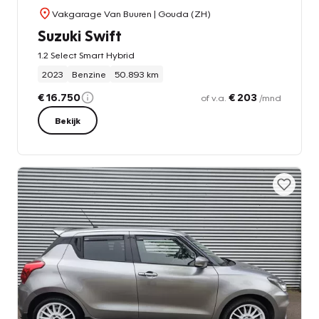
Vakgarage Van Buuren
| Gouda (ZH)
Suzuki Swift
1.2 Select Smart Hybrid
2023
Benzine
50.893 km
€ 16.750
€ 203
of v.a.
/mnd
Bekijk