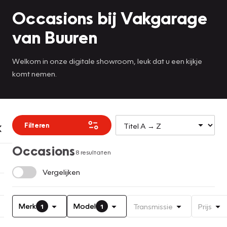
Occasions bij Vakgarage
van Buuren
Welkom in onze digitale showroom, leuk dat u een kijkje
komt nemen.
Filteren
Occasions
8 resultaten
Vergelijken
Merk
Model
Transmissie
Prijs
1
1