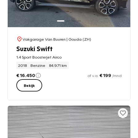
Vakgarage Van Buuren
| Gouda (ZH)
Suzuki Swift
1.4 Sport Boosterjet Airco
2018
Benzine
84.971 km
€ 16.450
€ 199
of v.a.
/mnd
Bekijk