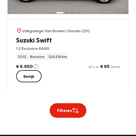
Vakgarage Van Buuren
| Gouda (ZH)
Suzuki Swift
1.2 Exclusive EASSS
2012
Benzine
129.218 km
€ 6.950
€ 95
of v.a.
/mnd
Bekijk
Filteren