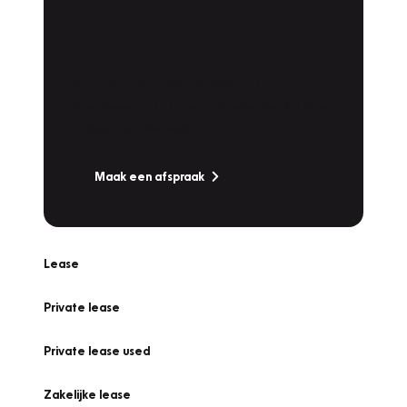
Plan een
Werkplaatsafspraak
Is uw auto toe aan Onderhoud,
Bandenwissel of een Vakantiecheck? Plan
online een afspraak!
Maak een afspraak
Lease
Private lease
Private lease used
Zakelijke lease