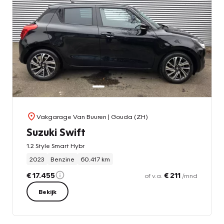
Vakgarage Van Buuren
| Gouda (ZH)
Suzuki Swift
1.2 Style Smart Hybr
2023
Benzine
60.417 km
€ 17.455
€ 211
of v.a.
/mnd
Bekijk