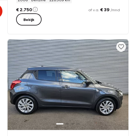
€ 2.750
€ 39
of v.a.
/mnd
Bekijk