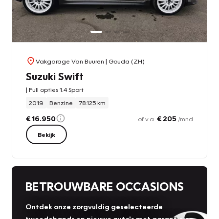
Vakgarage Van Buuren
| Gouda (ZH)
Suzuki Swift
| Full opties 1.4 Sport
2019
Benzine
78.125 km
€ 16.950
€ 205
of v.a.
/mnd
Bekijk
BETROUWBARE OCCASIONS
Ontdek onze zorgvuldig geselecteerde
tweedehands en nieuwe auto's met garantie en