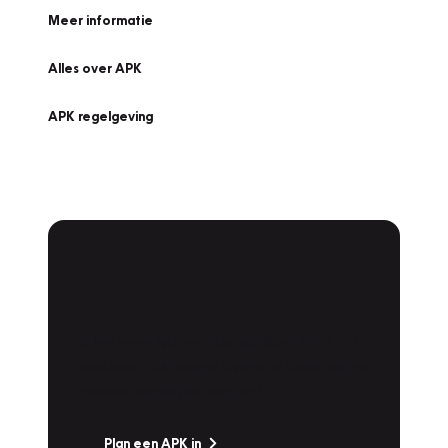
Meer informatie
Alles over APK
APK regelgeving
APK Keuring bij
Vakgarage!
Is het weer tijd voor de jaarlijkse APK? Ga
snel naar Vakgarage bij u in de buurt, en ga
zonder zorgen de weg op!
Plan een APK in