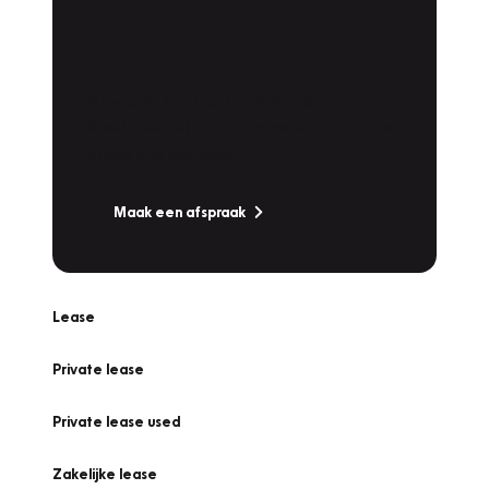
Plan een
Werkplaatsafspraak
Is uw auto toe aan Onderhoud,
Bandenwissel of een Vakantiecheck? Plan
online een afspraak!
Maak een afspraak
Lease
Private lease
Private lease used
Zakelijke lease