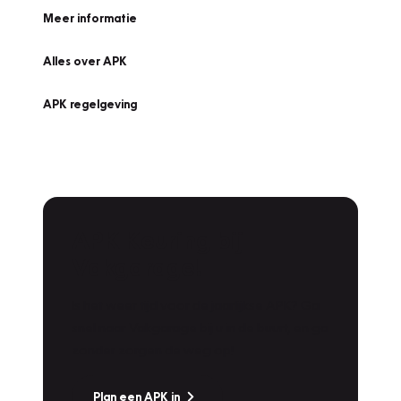
Meer informatie
Alles over APK
APK regelgeving
APK Keuring bij
Vakgarage!
Is het weer tijd voor de jaarlijkse APK? Ga
snel naar Vakgarage bij u in de buurt, en ga
zonder zorgen de weg op!
Plan een APK in