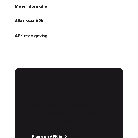
Meer informatie
Alles over APK
APK regelgeving
APK Keuring bij
Vakgarage!
Is het weer tijd voor de jaarlijkse APK? Ga
snel naar Vakgarage bij u in de buurt, en ga
zonder zorgen de weg op!
Plan een APK in