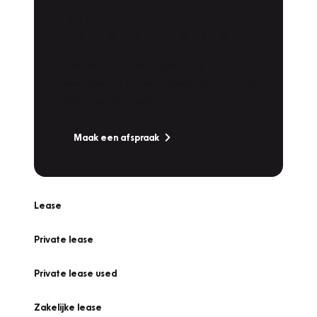
Plan een
Werkplaatsafspraak
Is uw auto toe aan Onderhoud,
Bandenwissel of een Vakantiecheck? Plan
online een afspraak!
Maak een afspraak
Lease
Private lease
Private lease used
Zakelijke lease