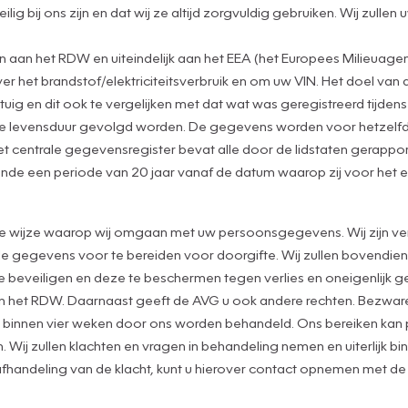
g bij ons zijn en dat wij ze altijd zorgvuldig gebruiken. Wij zulle
an het RDW en uiteindelijk aan het EEA (het Europees Milieuagen
het brandstof/elektriciteitsverbruik en om uw VIN. Het doel van 
tuig en dit ook te vergelijken met dat wat was geregistreerd tijde
de levensduur gevolgd worden. De gegevens worden voor hetzelfd
t centrale gegevensregister bevat alle door de lidstaten gerapp
nde een periode van 20 jaar vanaf de datum waarop zij voor het e
de wijze waarop wij omgaan met uw persoonsgegevens. Wij zijn ver
gegevens voor te bereiden voor doorgifte. Wij zullen bovendien a
eveiligen en deze te beschermen tegen verlies en oneigenlijk geb
an het RDW. Daarnaast geeft de AVG u ook andere rechten. Bezwaren
nnen vier weken door ons worden behandeld. Ons bereiken kan per
 Wij zullen klachten en vragen in behandeling nemen en uiterlijk b
 de afhandeling van de klacht, kunt u hierover contact opnemen met