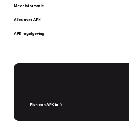
Meer informatie
Alles over APK
APK regelgeving
APK Keuring bij Vakgarage!
Is het weer tijd voor de jaarlijkse APK? Ga snel naar V
Plan een APK in