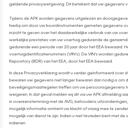
geldende privacywetgeving. Dit betekent dat uw gegevens veili
Tijdens de APK worden gegevens uitgelezen en doorgegeven a
hierbij om door uw boordinstrumenten gemeten gegevens over 
inzicht te geven over het daadwerkelijke verbruik van uw voer
werkelijke prestaties van uw voertuig gedurende de geraam
gedurende een periode van 20 jaar door het EEA bewaard. He
voertuigidentificatienummers (VIN’s). De VIN’s worden gedure
Repository (BDR) van het EEA, door het EEA bewaard.
In deze Privacyverklaring wordt u verder geïnformeerd over 
bewaren uw gegevens niet langer bewaren dan nodig is om de 
beveiligingsmaatregelen treffen om uw persoonsgegevens te b
weigeren. In dat geval melden wij dit via uw APK afmelding a
in overeenstemming met de AVG, behoudens uitzonderingen, bi
mogelijk informatie omtrent uw klacht of vraag mee te zenden.
mogelijk van dienst te zijn. Indien u niet tevreden bent met
indienen.