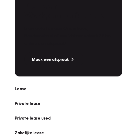
Plan een
Werkplaatsafspraak
Is uw auto toe aan Onderhoud,
Bandenwissel of een Vakantiecheck? Plan
online een afspraak!
Maak een afspraak
Lease
Private lease
Private lease used
Zakelijke lease