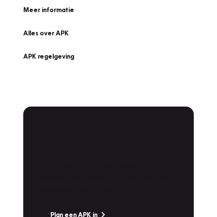
Meer informatie
Alles over APK
APK regelgeving
APK Keuring bij
Vakgarage!
Is het weer tijd voor de jaarlijkse APK? Ga
snel naar Vakgarage bij u in de buurt, en ga
zonder zorgen de weg op!
Plan een APK in