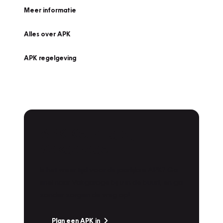
Meer informatie
Alles over APK
APK regelgeving
APK Keuring bij
Vakgarage!
Is het weer tijd voor de jaarlijkse APK? Ga
snel naar Vakgarage bij u in de buurt, en ga
zonder zorgen de weg op!
Plan een APK in