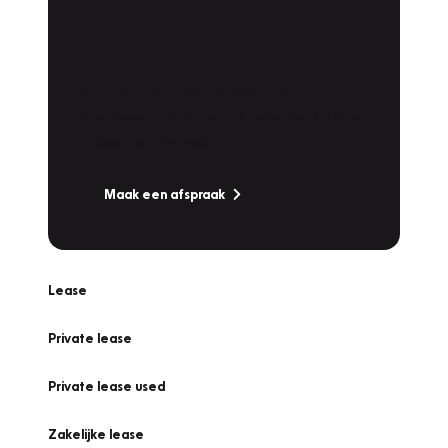
Plan een
Werkplaatsafspraak
Is uw auto toe aan Onderhoud,
Bandenwissel of een Vakantiecheck? Plan
online een afspraak!
Maak een afspraak
Lease
Private lease
Private lease used
Zakelijke lease