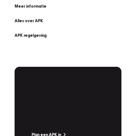
Meer informatie
Alles over APK
APK regelgeving
APK Keuring bij
Vakgarage!
Is het weer tijd voor de jaarlijkse APK? Ga
snel naar Vakgarage bij u in de buurt, en ga
zonder zorgen de weg op!
Plan een APK in