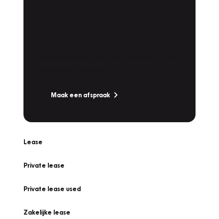
Plan een
Werkplaatsafspraak
Is uw auto toe aan Onderhoud,
Bandenwissel of een Vakantiecheck? Plan
online een afspraak!
Maak een afspraak
Lease
Private lease
Private lease used
Zakelijke lease