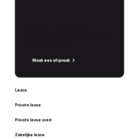
Plan een
Werkplaatsafspraak
Is uw auto toe aan Onderhoud,
Bandenwissel of een Vakantiecheck? Plan
online een afspraak!
Maak een afspraak
Lease
Private lease
Private lease used
Zakelijke lease