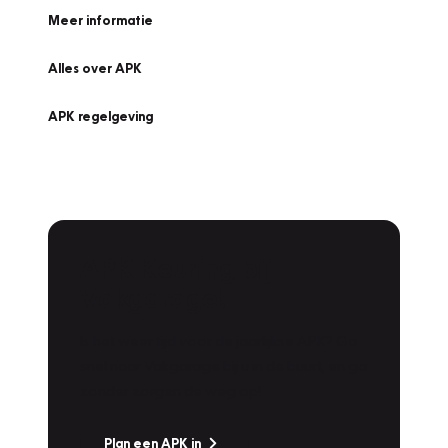
Meer informatie
Alles over APK
APK regelgeving
APK Keuring bij
Vakgarage!
Is het weer tijd voor de jaarlijkse APK? Ga
snel naar Vakgarage bij u in de buurt, en ga
zonder zorgen de weg op!
Plan een APK in