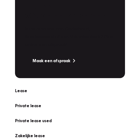
Plan een
Werkplaatsafspraak
Is uw auto toe aan Onderhoud,
Bandenwissel of een Vakantiecheck? Plan
online een afspraak!
Maak een afspraak
Lease
Private lease
Private lease used
Zakelijke lease