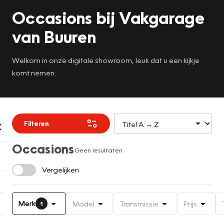
Occasions bij Vakgarage
van Buuren
Welkom in onze digitale showroom, leuk dat u een kijkje
komt nemen.
Filteren
Occasions
Geen resultaten
Vergelijken
Merk
Model
Transmissie
Prijs
1