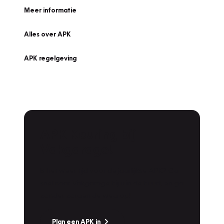
Meer informatie
Alles over APK
APK regelgeving
APK Keuring bij
Vakgarage!
Is het weer tijd voor de jaarlijkse APK? Ga
snel naar Vakgarage bij u in de buurt, en ga
zonder zorgen de weg op!
Plan een APK in