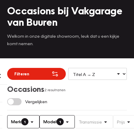
Occasions bij Vakgarage
van Buuren
Welkom in onze digitale showroom, leuk dat u een kijkje
komt nemen.
Filteren
Occasions
2 resultaten
Vergelijken
Merk
Model
Transmissie
Prijs
1
1