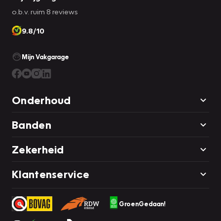
o.b.v. ruim 8 reviews
9.8/10
Mijn Vakgarage
Onderhoud
Banden
Zekerheid
Klantenservice
GroenGedaan!