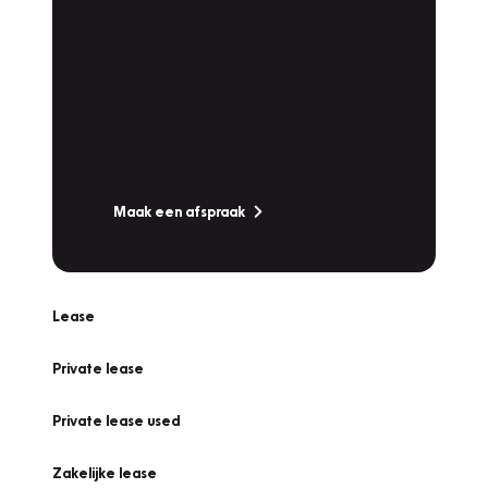
Plan een
Werkplaatsafspraak
Is uw auto toe aan Onderhoud,
Bandenwissel of een Vakantiecheck? Plan
online een afspraak!
Maak een afspraak
Lease
Private lease
Private lease used
Zakelijke lease