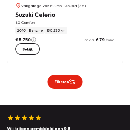
Vakgarage Van Buuren
| Gouda (ZH)
Suzuki Celerio
1.0 Comfort
2016
Benzine
130.236 km
€ 5.750
€ 79
of v.a.
/mnd
Bekijk
Filteren
Wij krijgen gemiddeld een 9.8