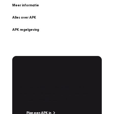
Meer informatie
Alles over APK
APK regelgeving
APK Keuring bij
Vakgarage!
Is het weer tijd voor de jaarlijkse APK? Ga
snel naar Vakgarage bij u in de buurt, en ga
zonder zorgen de weg op!
Plan een APK in