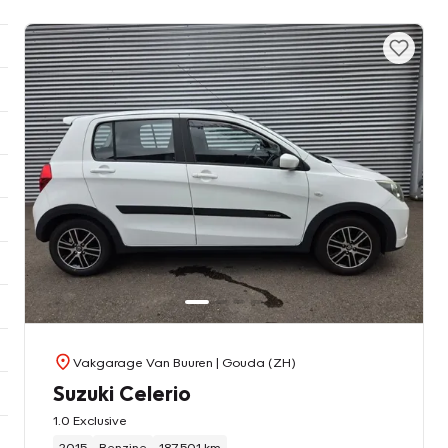
Vakgarage Van Buuren
| Gouda (ZH)
Suzuki Celerio
1.0 Exclusive
2015
Benzine
187.501 km