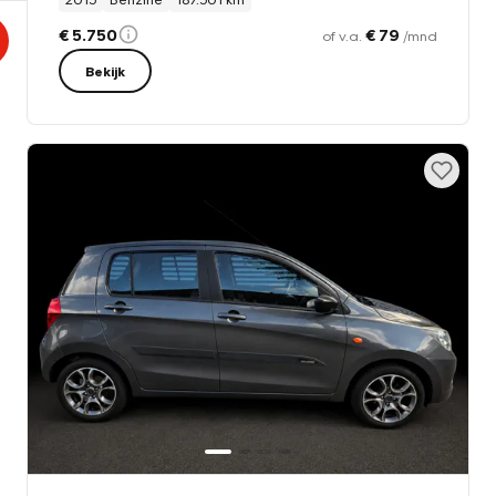
€ 5.750
€ 79
of v.a.
/mnd
Bekijk