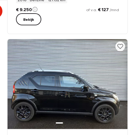
€ 9.250
€ 127
of v.a.
/mnd
Bekijk