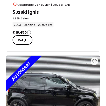
Vakgarage Van Buuren
| Gouda (ZH)
Suzuki Ignis
1.2 SH Select
2023
Benzine
23.675 km
€ 19.450
Bekijk