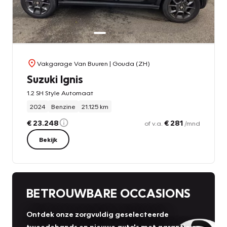
Vakgarage Van Buuren
| Gouda (ZH)
Suzuki Ignis
1.2 SH Style Automaat
2024
Benzine
21.125 km
€ 23.248
€ 281
of v.a.
/mnd
Bekijk
BETROUWBARE OCCASIONS
Ontdek onze zorgvuldig geselecteerde
tweedehands en nieuwe auto's met garantie en