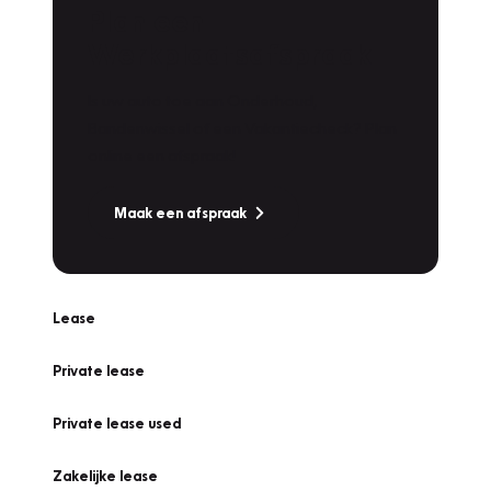
Plan een
Werkplaatsafspraak
Is uw auto toe aan Onderhoud,
Bandenwissel of een Vakantiecheck? Plan
online een afspraak!
Maak een afspraak
Lease
Private lease
Private lease used
Zakelijke lease