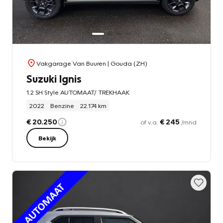
Vakgarage Van Buuren
| Gouda (ZH)
Suzuki Ignis
1.2 SH Style AUTOMAAT/ TREKHAAK
2022
Benzine
22.174 km
€ 20.250
€ 245
of v.a.
/mnd
Bekijk