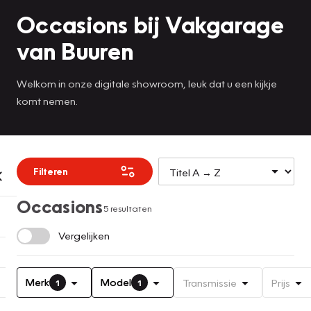
Occasions bij Vakgarage
van Buuren
Welkom in onze digitale showroom, leuk dat u een kijkje
komt nemen.
Filteren
Occasions
5 resultaten
Vergelijken
Merk
Model
Transmissie
Prijs
1
1