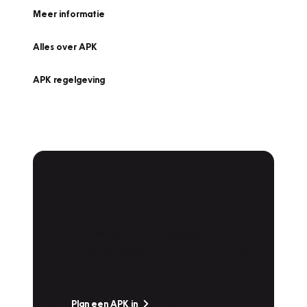
Meer informatie
Alles over APK
APK regelgeving
APK Keuring bij
Vakgarage!
Is het weer tijd voor de jaarlijkse APK? Ga
snel naar Vakgarage bij u in de buurt, en ga
zonder zorgen de weg op!
Plan een APK in