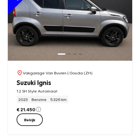
Vakgarage Van Buuren
| Gouda (ZH)
Suzuki Ignis
1.2 SH Style Automaat
2023
Benzine
5.326 km
€ 21.450
Bekijk