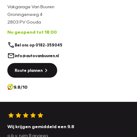
Vakgarage Van Buuren
Groningenweg 4
2803 PV Gouda
Nu geopend tot 18:00
Bel ons op 0182-359045
info@autovanbuuren.nl
Route plannen
9.8/10
Wij krijgen gemiddeld een 9.8
o.b.v. ruim 8 reviews