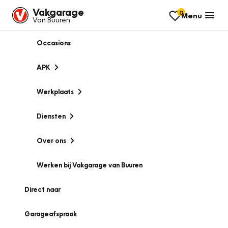
Vakgarage
0
Menu
Van Buuren
Occasions
APK
Werkplaats
Diensten
Over ons
Werken bij Vakgarage van Buuren
Direct naar
Garageafspraak