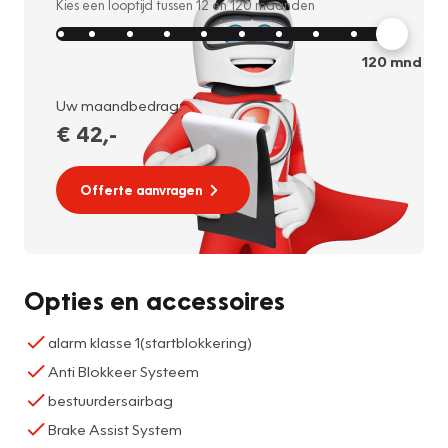
Kies een looptijd tussen
12
en
120
maanden
120
mnd
Uw maandbedrag:
€ 42
,-
Offerte aanvragen
Opties en accessoires
alarm klasse 1(startblokkering)
Anti Blokkeer Systeem
bestuurdersairbag
Brake Assist System