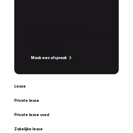
Plan een
Werkplaatsafspraak
Is uw auto toe aan Onderhoud,
Bandenwissel of een Vakantiecheck? Plan
online een afspraak!
Maak een afspraak
Lease
Private lease
Private lease used
Zakelijke lease