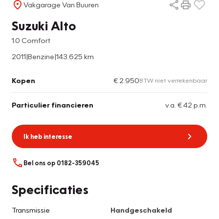
Vakgarage Van Buuren
Suzuki Alto
1.0 Comfort
2011
|
Benzine
|
143.625 km
Kopen
€ 2.950
BTW niet verrekenbaar
Particulier financieren
v.a. € 42 p.m.
Ik heb interesse
Bel ons op 0182-359045
Specificaties
Transmissie
Handgeschakeld