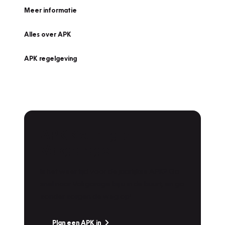
Meer informatie
Alles over APK
APK regelgeving
APK Keuring bij
Vakgarage!
Is het weer tijd voor de jaarlijkse APK? Ga
snel naar Vakgarage bij u in de buurt, en ga
zonder zorgen de weg op!
Plan een APK in