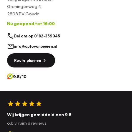
Groningenweg 4
2803 PV Gouda
Nu geopend tot 16:00
Bel ons op 0182-359045
info@autovanbuuren.nl
Route plannen
9.8/10
Wij krijgen gemiddeld een 9.8
o.b.v. ruim 8 reviews