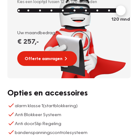
Kies een looptijd tussen
12
en
120
maanden
120
mnd
Uw maandbedrag:
€ 257
,-
Offerte aanvragen
Opties en accessoires
alarm klasse 1(startblokkering)
Anti Blokkeer Systeem
Anti doorSlip Regeling
bandenspanningscontrolesysteem