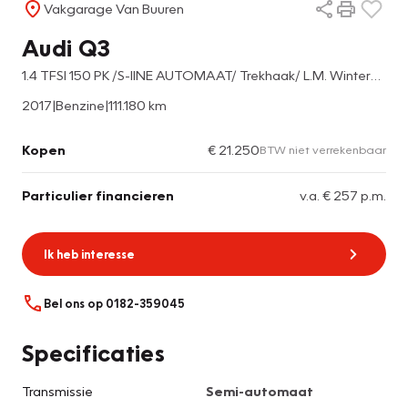
Vakgarage Van Buuren
Audi Q3
1.4 TFSI 150 PK /S-lINE AUTOMAAT/ Trekhaak/ L.M. Winterbandenset
2017
|
Benzine
|
111.180 km
Kopen
€ 21.250
BTW niet verrekenbaar
Particulier financieren
v.a. € 257 p.m.
Ik heb interesse
Bel ons op 0182-359045
Specificaties
Transmissie
Semi-automaat