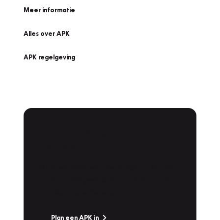
Meer informatie
Alles over APK
APK regelgeving
APK Keuring bij
Vakgarage!
Is het weer tijd voor de jaarlijkse APK? Ga
snel naar Vakgarage bij u in de buurt, en ga
zonder zorgen de weg op!
Plan een APK in