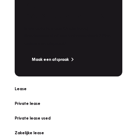
Plan een
Werkplaatsafspraak
Is uw auto toe aan Onderhoud,
Bandenwissel of een Vakantiecheck? Plan
online een afspraak!
Maak een afspraak
Lease
Private lease
Private lease used
Zakelijke lease