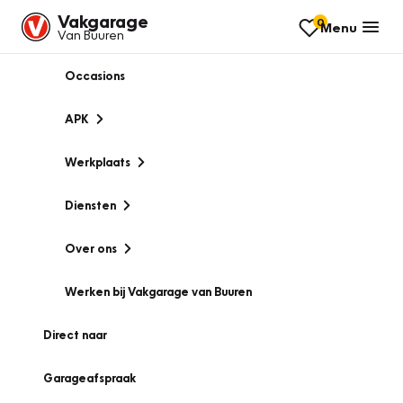
Vakgarage
0
Menu
Van Buuren
Occasions
APK
Werkplaats
Diensten
Over ons
Werken bij Vakgarage van Buuren
Direct naar
Garageafspraak