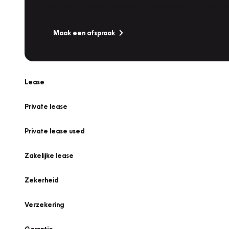
Is uw auto toe aan Onderhoud, Bandenwissel of een Va
Maak een afspraak
Lease
Private lease
Private lease used
Zakelijke lease
Zekerheid
Verzekering