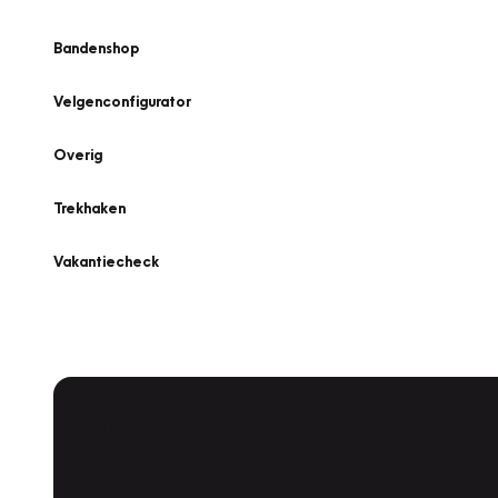
Bandenshop
Velgenconfigurator
Overig
Trekhaken
Vakantiecheck
Plan een
Werkplaatsafspraak