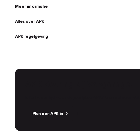
Meer informatie
Alles over APK
APK regelgeving
APK Keuring bij Vakgarage!
Is het weer tijd voor de jaarlijkse APK? Ga snel naar V
Plan een APK in